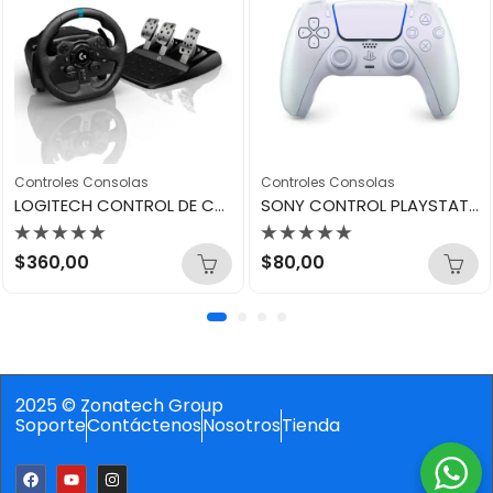
Controles Consolas
Controles Consolas
LOGITECH CONTROL DE CARERRAS CON PEDALES PARA PS4 Y PC G923
SONY CONTROL PLAYSTATION PS5 CHROMA PEARL
Valorado
Valorado
$
360,00
$
80,00
con
con
0
0
de
de
5
5
2025 © Zonatech Group
Soporte
Contáctenos
Nosotros
Tienda