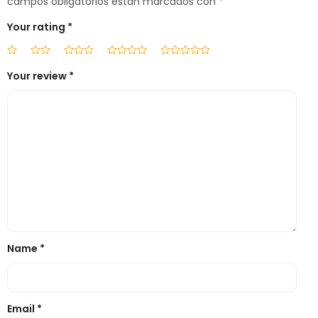
campos obligatorios están marcados con
*
Your rating
*
Your review
*
Name
*
Email
*