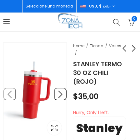
Seleccione una moneda
USD, $
Dólar
0
Home
Tienda
Vasos
STANLEY TERMO
HAMILTON BEACH
SAM CONGELADOR
30 OZ CHILI
MOLINO DE CAFE
HORIZONTAL 100L
(ROJO)
80335G
$
175,00
$
20,00
$
35,00
Hurry, Only 1 left.
Stanley