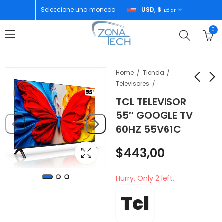
Seleccione una moneda
USD, $
Dólar
0
Home
Tienda
Televisores
TCL TELEVISOR
TCL NEVERA TOP
TCL TELEVISOR 55"
55″ GOOGLE TV
MOUNT 12 PIES
QLED GOOGLE TV
60HZ 55V61C
P249TMC
120HZ 55P71K
$
520,00
$
435,00
$
443,00
Hurry, Only 2 left.
Tcl