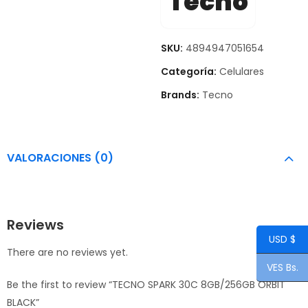
Tecno
SKU:
4894947051654
Categoría:
Celulares
Brands:
Tecno
VALORACIONES (0)
Reviews
USD $
There are no reviews yet.
VES Bs.
Be the first to review “TECNO SPARK 30C 8GB/256GB ORBIT
BLACK”