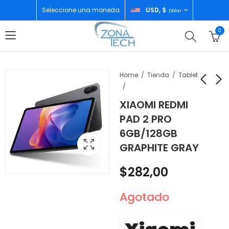
Seleccione una moneda
USD, $
Dólar
0
Home
Tienda
Tablet
XIAOMI REDMI
ZTE NUBIA NEO 3 5G
XIAOMI PAD 7
PAD 2 PRO
8GB/256GB BLACK
8GB/128GB GRAY
6GB/128GB
$
204,00
$
358,00
GRAPHITE GRAY
$
282,00
Agotado