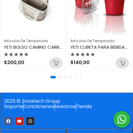
Artículos De Temporada
Artículos De Temporada
YETI BOLSO CAMINO CARRYAL 20 TOTTE BAG CAPETAUPE
YETI CUBETA PARA BEBIDAS ROJA
Valorado
Valorado
$
200,00
$
140,00
con
con
0
0
de
de
5
5
2025 © Zonatech Group
Soporte
Contáctenos
Nosotros
Tienda