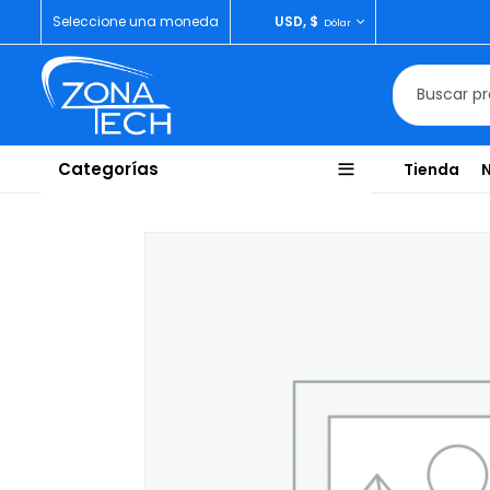
Seleccione una moneda
USD, $
Dólar
Categorías
Tienda