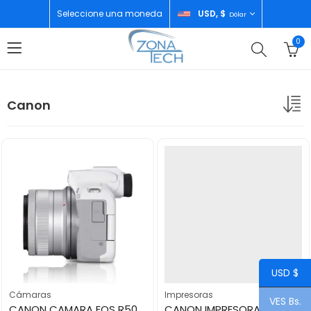
Seleccione una moneda
USD, $
Dólar
0
Canon
USD $
Cámaras
Impresoras
VES Bs.
CANON CAMARA EOS R50 RF-S18-45MM WHITE
CANON IMPRESORA MF3010VP LASER ALL IN ONE PRINTER