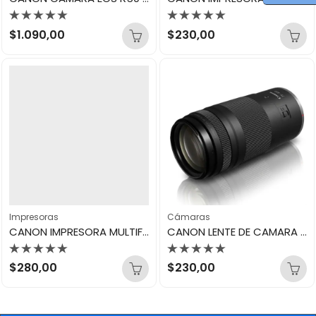
Valorado
Valorado
$
1.090,00
$
230,00
con
con
0
0
de
de
5
5
Impresoras
Cámaras
CANON IMPRESORA MULTIFUNCIONAL G4110
CANON LENTE DE CAMARA RF 75-300MM F/4-5.6
Valorado
Valorado
$
280,00
$
230,00
con
con
0
0
de
de
5
5