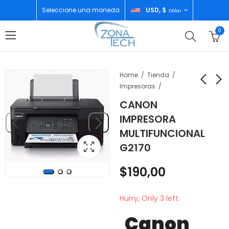
Seleccione una moneda
USD, $
Dólar
0
Home
Tienda
Impresoras
CANON
SAMSUNG A17
SAMSUNG A17
IMPRESORA
4GB/128GB GRAY
8GB/256GB GRAY
MULTIFUNCIONAL
$
170,00
$
212,00
G2170
$
190,00
Hurry, Only 3 left.
Canon