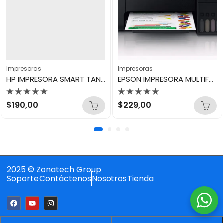
Impresoras
Impresoras
HP IMPRESORA SMART TANK 580
EPSON IMPRESORA MULTIFUNCIONAL L3250
Valorado
Valorado
$
190,00
$
229,00
con
con
0
0
de
de
5
5
2025 © Zonatech Group
Soporte
Contáctenos
Nosotros
Tienda