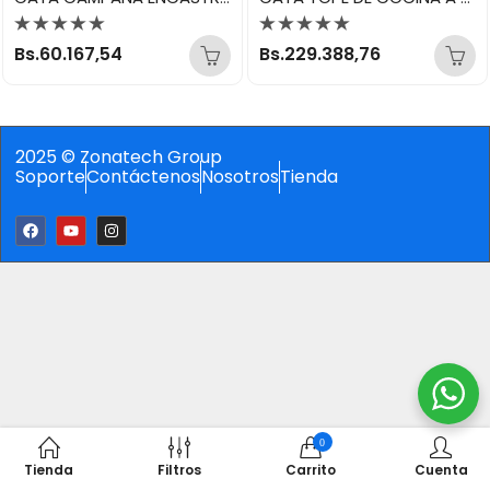
Valorado
Valorado
Bs.
60.167,54
Bs.
229.388,76
con
con
0
0
de
de
5
5
2025 © Zonatech Group
Soporte
Contáctenos
Nosotros
Tienda
0
Tienda
Filtros
Carrito
Cuenta