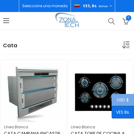
Seleccione una moneda
VES, Bs.
Bolívar
0
Cata
USD $
VES Bs.
Línea Blanca
Línea Blanca
CATA CAMPANA ENCASTRABLE LINEA TF-5260
CATA TOPE DE COCINA A GAS 70CM 5H L7005CI