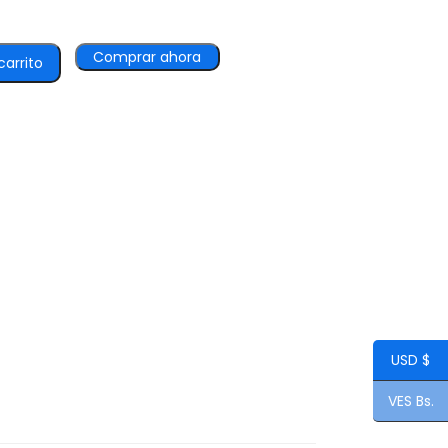
Comprar ahora
carrito
USD $
VES Bs.