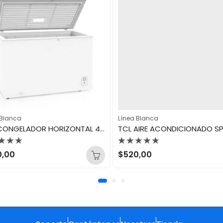
 Blanca
Línea Blanca
TCL CONGELADOR HORIZONTAL 400LTS TCF-400Y
orado
Valorado
0,00
$
520,00
con
0
de
5