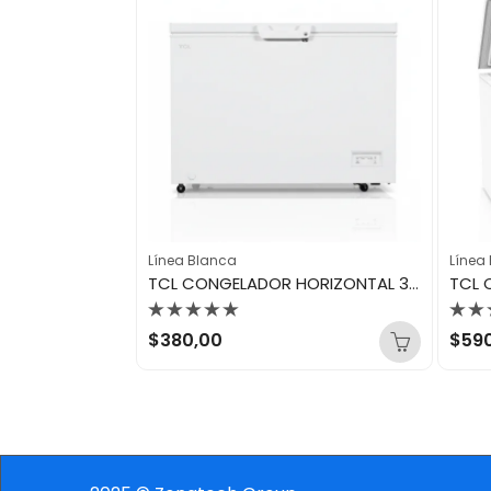
Línea Blanca
Línea
AIWA HORNO TOSTADOR AWHOA3001
TCL CONGELADOR HORIZONTAL 300LTS TCF-300Y
Valorado
Val
$
380,00
$
59
con
con
0
0
de
de
5
5