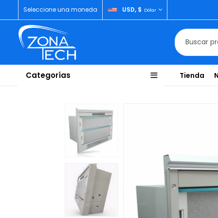
Seleccione una moneda
USD, $
Dólar
Categorías
Tienda