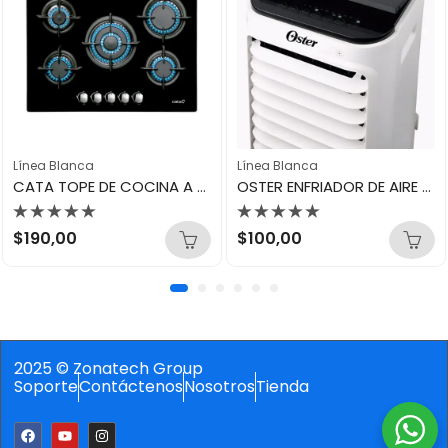
Línea Blanca
Línea Blanca
CATA TOPE DE COCINA A GAS 70CM 5H L7005CI
OSTER ENFRIADOR DE AIRE 12 LITROS DE AGUA AWKC12LW
Valorado
Valorado
$
190,00
$
100,00
con
con
0
0
de
de
5
5
2025 © Zonatech Group
Soporte
Contáctenos
Nosotros
Tienda