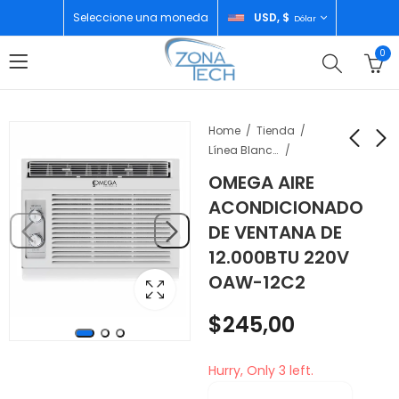
Seleccione una moneda
USD, $
Dólar
0
Home
Tienda
Línea Blanca
OMEGA AIRE
FORZA UPS 2200VA
MOTOROLA G82 5G
ACONDICIONADO
FX-2200LCD
6GB/128GB WHITE
DE VENTANA DE
$
290,00
$
89,00
12.000BTU 220V
OAW-12C2
$
245,00
Hurry, Only 3 left.