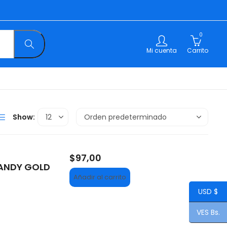
0
Mi cuenta
Carrito
Show:
$
97,00
SANDY GOLD
Añadir al carrito
USD $
VES Bs.