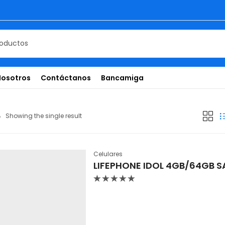
Nosotros
Contáctanos
Bancamiga
e
Showing the single result
Celulares
LIFEPHONE IDOL 4GB/64GB 
Valorado
con
0
de
5