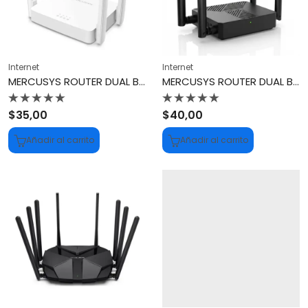
Internet
Internet
MERCUSYS ROUTER DUAL BAND AC10
MERCUSYS ROUTER DUAL BAND AX1500 MR62X
Valorado
Valorado
$
35,00
$
40,00
con
con
0
0
Añadir al carrito
Añadir al carrito
de
de
5
5