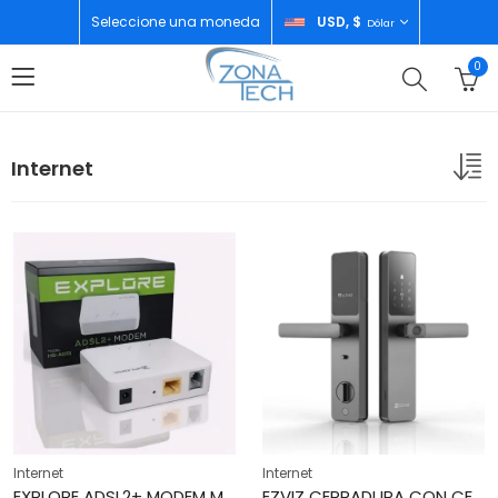
Seleccione una moneda
USD, $
Dólar
0
Internet
Internet
Internet
EXPLORE ADSL2+ MODEM MODEL HG-A1101
EZVIZ CERRADURA CON CERROJO INTELIGENTE CS-DL05-R100-WBCP-GR M