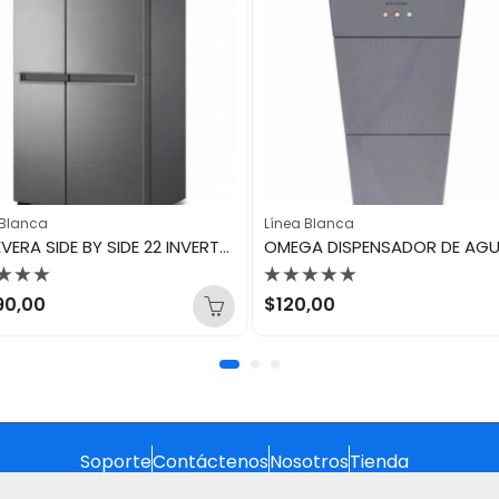
 Blanca
Línea Blanca
LG NEVERA SIDE BY SIDE 22 INVERTER GS65BPGK
orado
Valorado
90,00
$
120,00
con
0
de
5
Soporte
Contáctenos
Nosotros
Tienda