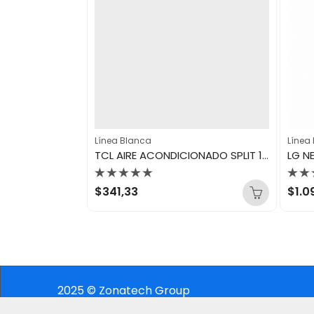
Línea Blanca
Línea
LG NEVERA SIDE BY SIDE 18″ GS51BPP
TCL AIRE ACONDICIONADO SPLIT 12.000BTU 220V/60HZ R410A TCL-12CSA/KC
Valorado
Val
$
341,33
$
1.0
con
con
0
0
de
de
5
5
2025 © Zonatech Group