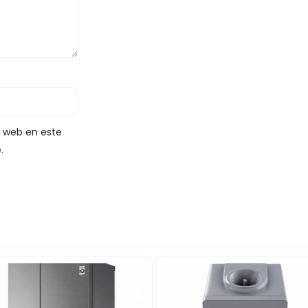
y web en este
.