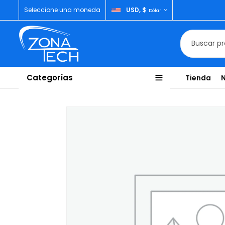
Seleccione una moneda
USD, $
Dólar
Categorías
Tienda