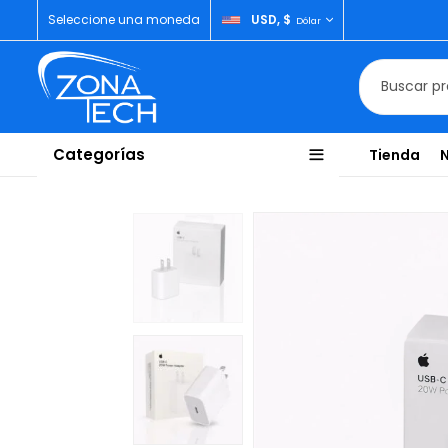
Seleccione una moneda
USD, $
Dólar
Categorías
Tienda