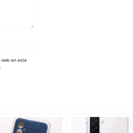
y web en este
.