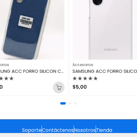
orios
Accesorios
SAMSUNG ACC FORRO SILICON CASE A06
orado
Valorado
0
$
5,00
con
0
de
5
Soporte
Contáctenos
Nosotros
Tienda