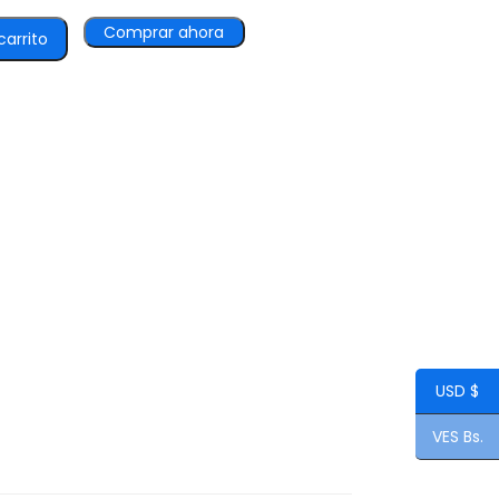
Comprar ahora
carrito
USD $
VES Bs.