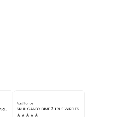
Audífonos
Audífonos
SKULLCANDY DIME 3 TRUE WIRELESS TRUE BLACK S2DCW-R740
WIRELESS AUDIFONO SUPER MARIO 055A