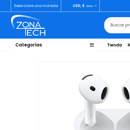
Seleccione una moneda
USD, $
Dólar
Categorías
Tienda