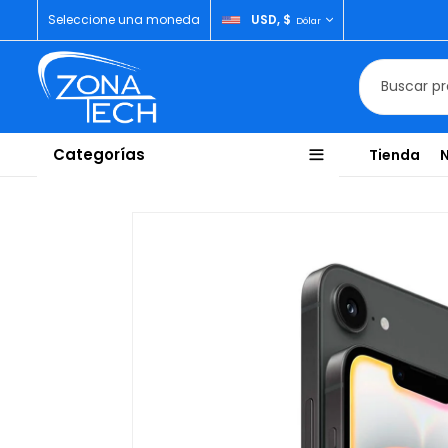
Seleccione una moneda
USD, $
Dólar
Categorías
Tienda