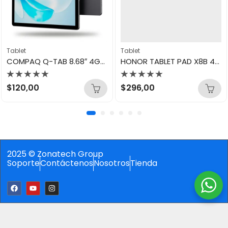
Tablet
Tablet
COMPAQ Q-TAB 8.68″ 4GB/64GB GRIS QT9AVHE464QG
HONOR TABLET PAD X8B 4GB/128GB GRAY
Valorado
Valorado
$
120,00
$
296,00
con
con
0
0
de
de
5
5
2025 © Zonatech Group
Soporte
Contáctenos
Nosotros
Tienda