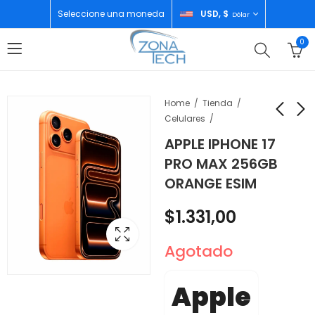
Seleccione una moneda
USD, $
Dólar
0
Home
Tienda
Celulares
APPLE IPHONE 17
JBL SISTEMA DE
AIWA CONGELADOR
PRO MAX 256GB
AUDIO PARTYBOX 120
HORIZONTAL 250 LTS
ORANGE ESIM
AWHCFC25601
$
370,00
$
290,00
$
1.331,00
Agotado
Apple