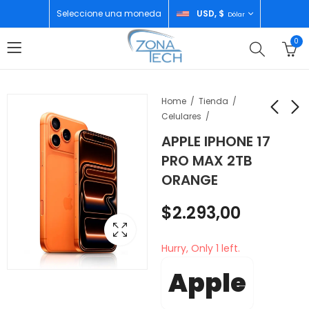
Seleccione una moneda
USD, $
Dólar
0
Home
Tienda
Celulares
APPLE IPHONE 17
XIAOMI REDMI 15
XIAOMI REDMI
PRO MAX 2TB
6GB/128GB SANDY
WATCH 5 LITE BLACK
ORANGE
PURPLE
$
65,00
$
154,00
$
2.293,00
Hurry, Only 1 left.
Apple