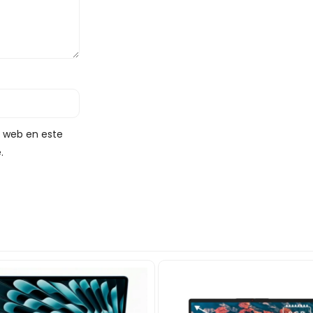
y web en este
.