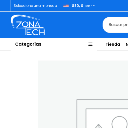
Seleccione una moneda
USD, $
Dólar
Categorías
Tienda