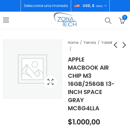
Seleccione una moneda
USD, $
Dólar
0
Home
Tienda
Tablet
APPLE
SAMSUNG A26 5G
YETI CAVA TIPO
MACBOOK AIR
8GB/256GB BLACK
BOLSO HOPPER
CHIP M3
BACKPACK COOLER
$
216,00
$
290,00
16GB/256GB 13-
24QTU BIG SKY BLUE
M12
INCH SPACE
GRAY
MC8G4LLA
$
1.000,00