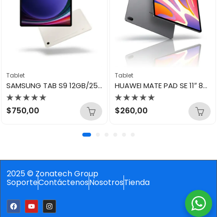
Tablet
Tablet
SAMSUNG TAB S9 12GB/256GB BEIGE
HUAWEI MATE PAD SE 11″ 8GB/128GB GRIS NEBULA WITH PENCIL
Valorado
Valorado
$
750,00
$
260,00
con
con
0
0
de
de
5
5
2025 © Zonatech Group
Soporte
Contáctenos
Nosotros
Tienda