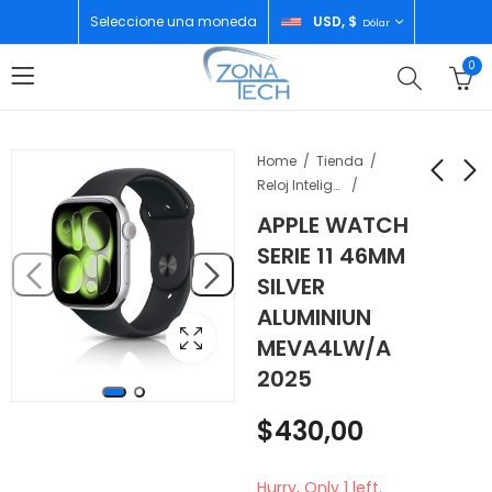
Seleccione una moneda
USD, $
Dólar
0
Home
Tienda
Reloj Inteligente
APPLE WATCH
APPLE WATCH SERIE 11
XIAOMI REDMI BUDS 6
SERIE 11 46MM
42MM SPACE GREY
PLAY BLUE
SILVER
MEQX4LW/A 2025
$
25,00
$
390,00
ALUMINIUN
MEVA4LW/A
2025
$
430,00
Hurry, Only 1 left.