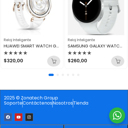
Reloj Inteligente
Reloj Inteligente
HUAWEI SMART WATCH GT 5 PRO 42MM WHITE
SAMSUNG GALAXY WATCH 8 44MM SILVER
Valorado
Valorado
$
320,00
$
260,00
con
con
0
0
de
de
5
5
2025 © Zonatech Group
Soporte
Contáctenos
Nosotros
Tienda