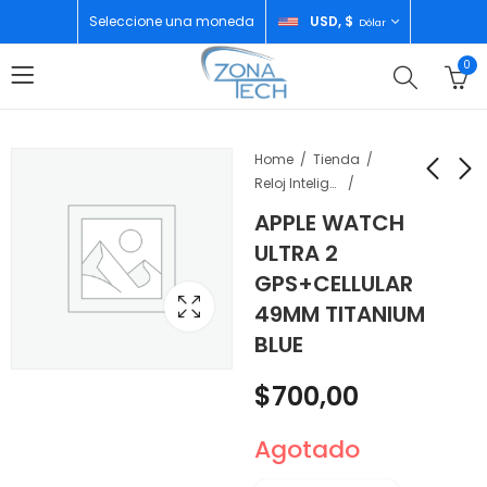
Seleccione una moneda
USD, $
Dólar
0
Home
Tienda
Reloj Inteligente
APPLE WATCH
EZVIZ KIT DE
ZTE BLADE V60
ULTRA 2
REPUESTO ROBOT
DESIGN
GPS+CELLULAR
ASPIRADORA RE4 /
6+10GB/256GB
$
20,00
$
111,00
49MM TITANIUM
RE4C / RE5 CS-RA-
DORADO
KIT13
BLUE
$
700,00
Agotado