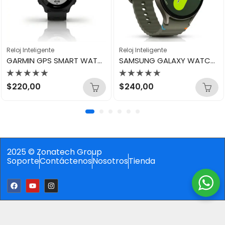
Reloj Inteligente
Reloj Inteligente
GARMIN GPS SMART WATCH AMOLED FORERUNNER 55 BLACK
SAMSUNG GALAXY WATCH 7 44MM GREEN
Valorado
Valorado
$
220,00
$
240,00
con
con
0
0
de
de
5
5
2025 © Zonatech Group
Soporte
Contáctenos
Nosotros
Tienda