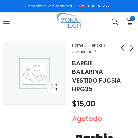
Seleccione una moneda
USD, $
Dólar
0
Home
Tienda
Juguetería
BARBIE
BARBIE BAILARINA
BARBIE BAILARINA
BAILARINA
VESTIDO MORADO
VESTIDO ROSADO
VESTIDO FUCSIA
HRG36
HRG34
$
15,99
$
15,99
HRG35
$
15,00
Agotado