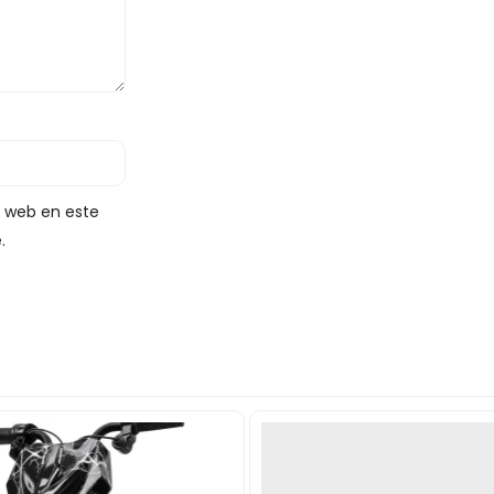
y web en este
.