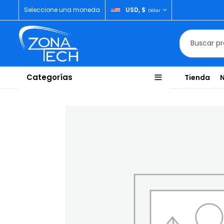
Seleccione una moneda
USD, $
Dólar
Categorías
Tienda