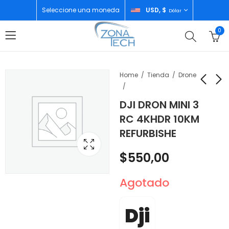
Seleccione una moneda
USD, $
Dólar
0
Home
Tienda
Drone
DJI DRON MINI 3
INFANS COCINA DE
O´NEILL CHALECO
RC 4KHDR 10KM
MADERA PARA NIÑOS
PARA NIÑOS
REFURBISHE
CON LUCES Y
$
55,00
$
150,00
SONIDOS
$
550,00
Agotado
Dji