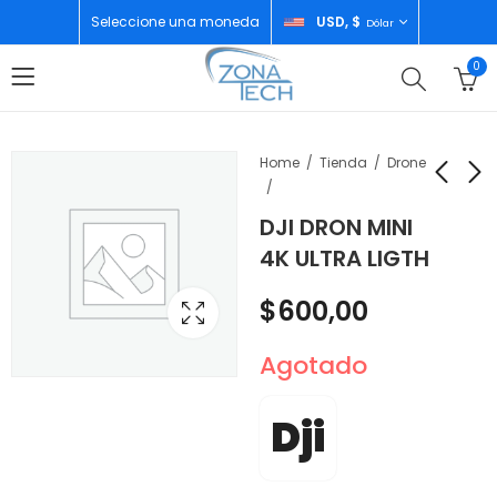
Seleccione una moneda
USD, $
Dólar
0
Home
Tienda
Drone
DJI DRON MINI
WIRELESS AUDIFONOS
DJI ACC DRONE
4K ULTRA LIGTH
DJ YONDER FORNITE
LENTE DE VISION
GOOGGLES N3 VISOR
$
20,00
$
465,00
$
600,00
TKGSM
Agotado
Dji