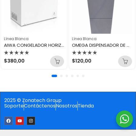
Línea Blanca
Línea Blanca
AIWA CONGELADOR HORIZONTAL 300LTS AWHCFC30101
OMEGA DISPENSADOR DE AGUA OWD-G2S
Valorado
Valorado
$
380,00
$
120,00
con
con
0
0
de
de
5
5
2025 © Zonatech Group
Soporte
Contáctenos
Nosotros
Tienda