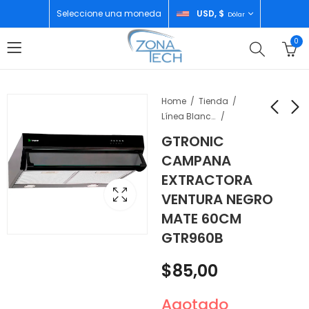
Seleccione una moneda
USD, $
Dólar
0
Home
Tienda
Línea Blanca
GTRONIC
CANON CAMARA EOS
CANON CAMARA
CAMPANA
R50 RF-S18-45MM
POWERSHOT G7X
EXTRACTORA
WHITE
MARK III BLACK
$
1.090,00
$
1.540,00
VENTURA NEGRO
MATE 60CM
GTR960B
$
85,00
Agotado