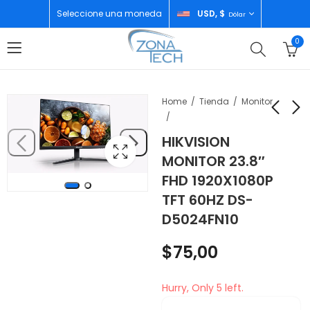
Seleccione una moneda
USD, $
Dólar
0
Home
Tienda
Monitor
HIKVISION
SAMSUNG TELEVISOR
SONY CONTROL
MONITOR 23.8″
50" CRYSTAL
PLAYSTATION PS4
FHD 1920X1080P
UN50DU7200
COLORES VARIOS
$
500,00
$
35,00
TFT 60HZ DS-
D5024FN10
$
75,00
Hurry, Only 5 left.