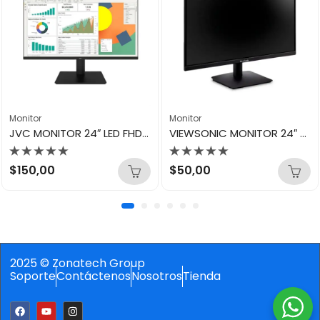
Monitor
Monitor
JVC MONITOR 24″ LED FHD LT-MK24220
VIEWSONIC MONITOR 24″ FULL HD LED VA2433
Valorado
Valorado
$
150,00
$
50,00
con
con
0
0
de
de
5
5
2025 © Zonatech Group
Soporte
Contáctenos
Nosotros
Tienda