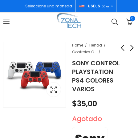
Seleccione una moneda
USD, $
Dólar
0
Home
Tienda
Controles Consolas
SONY CONTROL
HIKVISION MONITOR
SONY CONTROL
PLAYSTATION
23.8" FHD
PLAYSTATION PS5
PS4 COLORES
1920X1080P TFT
CHROMA PEARL
$
75,00
$
80,00
VARIOS
60HZ DS-D5024FN10
$
35,00
Agotado