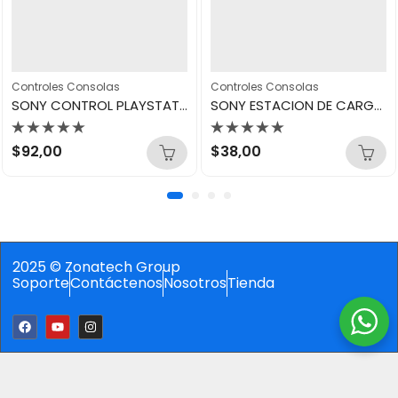
Controles Consolas
Controles Consolas
SONY CONTROL PLAYSTATION PS5 REMIX GREEN
SONY ESTACION DE CARGA CONTROL PLAYSTATION PS5 CFI-ZDS1
Valorado
Valorado
$
92,00
$
38,00
con
con
0
0
de
de
5
5
2025 © Zonatech Group
Soporte
Contáctenos
Nosotros
Tienda