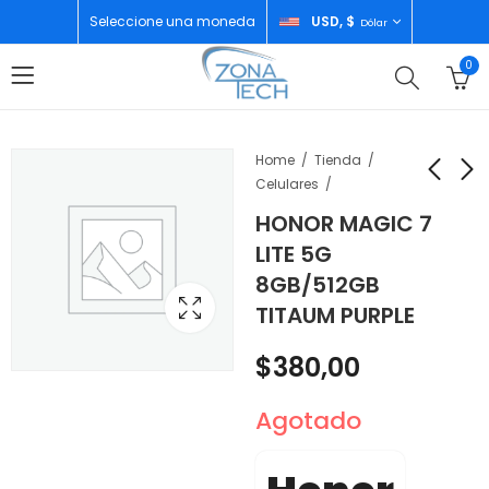
Seleccione una moneda
USD, $
Dólar
0
Home
Tienda
Celulares
HONOR MAGIC 7
TECNO SPARK 30
HONOR X5B
LITE 5G
PRO 8GB/256GB
4GB/128GB OCEAN
8GB/512GB
ARTIC GLOW
BLUE
$
183,00
$
101,00
TITAUM PURPLE
$
380,00
Agotado