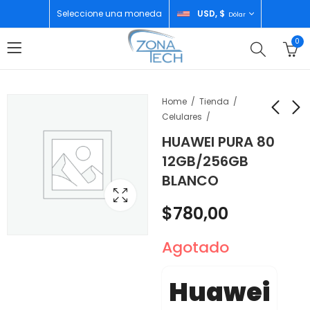
Seleccione una moneda
USD, $
Dólar
0
Home
Tienda
Celulares
HUAWEI PURA 80
HUAWEI PURA 80
HUAWEI PURA 80 PRO
12GB/256GB
12GB/256GB
12GB/512GB ROJO
BLANCO
DORADO
$
1.022,00
$
780,00
$
780,00
Agotado
Huawei