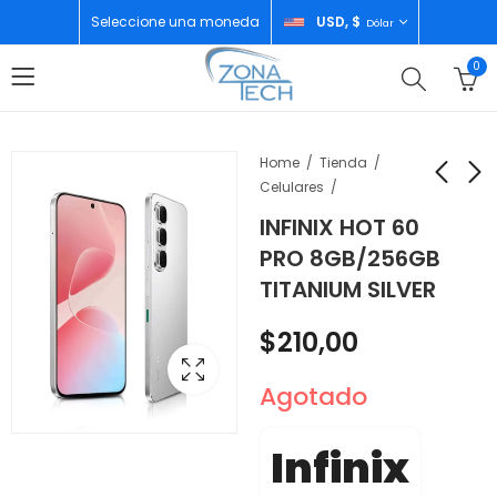
Seleccione una moneda
USD, $
Dólar
0
Home
Tienda
Celulares
INFINIX HOT 60
INFINIX HOT 60 PRO
MAGEFESA SARTEN
PRO 8GB/256GB
8GB/256GB SLEEK
WOK ANODIZADO
TITANIUM SILVER
BLACK
28CM 15558
$
208,00
$
40,00
$
210,00
Agotado
Infinix