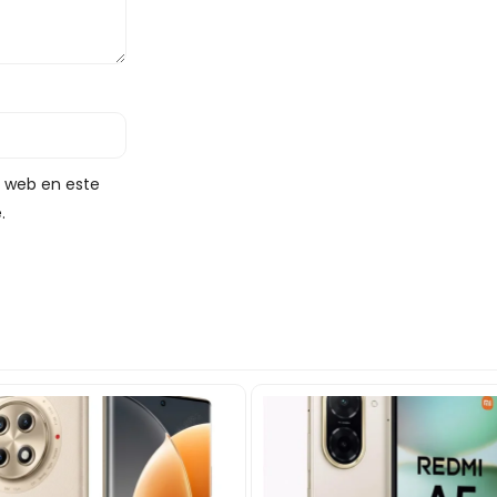
y web en este
.