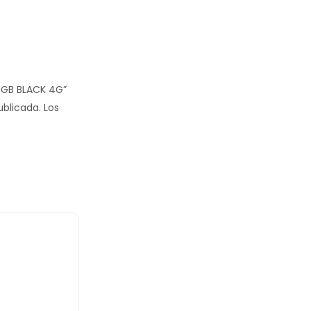
56GB BLACK 4G”
ublicada.
Los