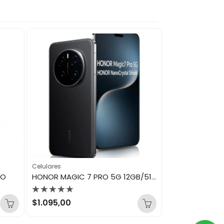
Celulares
Celulares
RO
HONOR MAGIC 7 PRO 5G 12GB/512GB BLACK
Valorado
Valorado
$
1.095,00
$
1.276,00
con
con
0
0
de
de