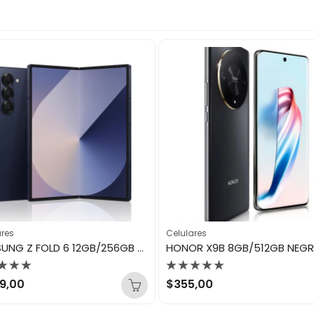
ares
Celulares
SAMSUNG Z FOLD 6 12GB/256GB NAVY
HONOR X9B 8GB/512GB NEG
orado
Valorado
19,00
$
355,00
con
0
de