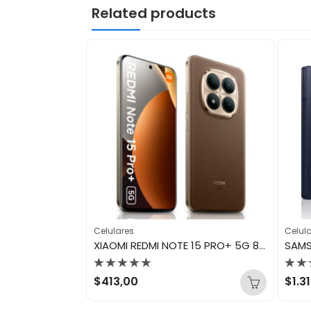
Related products
Celulares
Celul
XIAOMI REDMI NOTE 15 PRO+ 5G 12GB/512GB GLACIER BLUE
XIAOMI REDMI NOTE 15 PRO+ 5G 8GB/256GB MOCHA BROWN
Valorado
Val
$
413,00
$
1.3
con
con
0
0
de
de