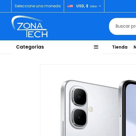
Seleccione una moneda
USD, $
Dólar
Categorías
Tienda