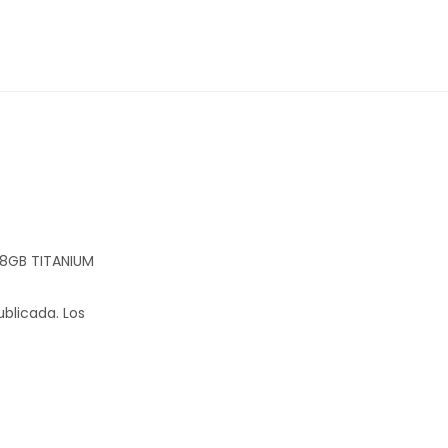
128GB TITANIUM
ublicada.
Los