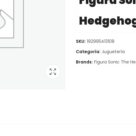
Figura So
Hedgehog
SKU:
192995413108
Categoría:
Juguetería
Brands:
Figura Sonic The H