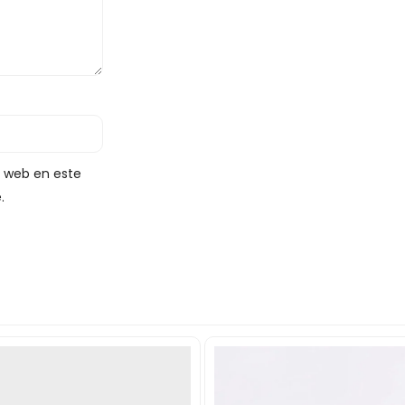
y web en este
.