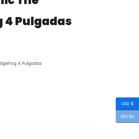
nic The
 4 Pulgadas
edgehog 4 Pulgadas
USD $
VES Bs.