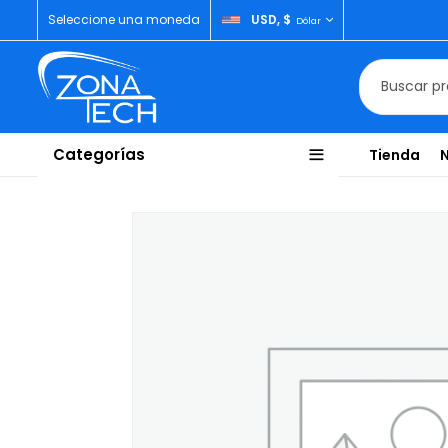
Seleccione una moneda
USD, $
Dólar
Categorías
Tienda