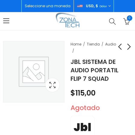
Seleccione una moneda
USD, $
Dólar
0
Home
Tienda
Audio
JBL SISTEMA DE
JBL SISTEMA DE
EZVIZ VIDEO CAMARA
AUDIO PORTATIL
AUDIO PORTATIL FLIP
DOMO DE
FLIP 7 SQUAD
7 RED
EXTERIORES DUAL 4K
$
115,00
$
120,00
PT 6MP PANORAMICA
$
115,00
360ª H80X
Agotado
Jbl