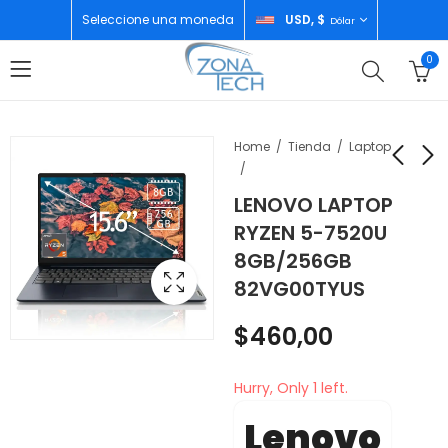
Seleccione una moneda
USD, $
Dólar
0
Home
Tienda
Laptop
LENOVO LAPTOP
ZTE NUBIA NEO 3 5G
HONOR X6C
RYZEN 5-7520U
8GB/256GB GOLD
6GB/256GB
8GB/256GB
MOONLIHT WHITE
$
204,00
$
143,00
82VG00TYUS
$
460,00
Hurry, Only 1 left.
Lenovo