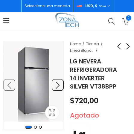
Seleccione una moneda
USD, $
Dólar
0
Home
Tienda
Línea Blanca
LG NEVERA
XIAOMI REDMI NOTE
TCL CONGELADOR
REFRIGERADORA
14 PRO 5G
HORIZONTAL 150LTS
14 INVERTER
8GB/256GB CORAL
TCF-150Y
$
289,00
$
200,00
SILVER VT38BPP
GREEN
$
720,00
Agotado