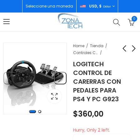
Seleccione una moneda
USD, $
Dólar
0
Home
Tienda
Controles Consolas
LOGITECH
SCOOTER DRIFT
SAMSUNG A56 5G
CONTROL DE
ELECTRICO 360º
8GB/128GB
CARERRAS CON
AWESOME OLIVE
$
339,99
$
320,00
PEDALES PARA
PS4 Y PC G923
$
360,00
Hurry, Only 2 left.