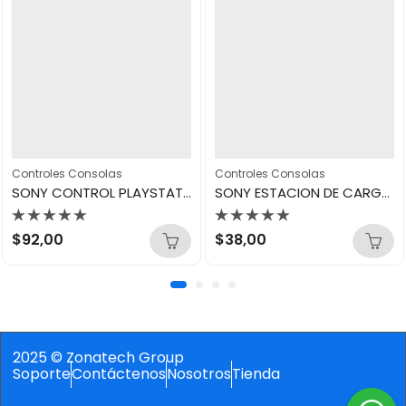
Controles Consolas
Controles Consolas
SONY CONTROL PLAYSTATION PS5 REMIX GREEN
SONY ESTACION DE CARGA CONTROL PLAYSTATION PS5 CFI-ZDS1
Valorado
Valorado
$
92,00
$
38,00
con
con
0
0
de
de
5
5
2025 © Zonatech Group
Soporte
Contáctenos
Nosotros
Tienda