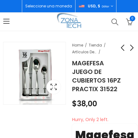
Seleccione una moneda
USD, $
Dólar
0
Home
Tienda
Artículos De Cocina
MAGEFESA
MAGEFESA JUEGO DE
NINJA LICUADORA
JUEGO DE
CUBIERTOS 16UND
PORTATIL
CUBIERTOS 16PZ
CLASSIC 31512
INALAMBRICA BLANCA
$
50,00
$
60,00
PRACTIX 31522
BC151WH
$
38,00
Hurry, Only 2 left.
Magefesa