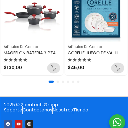
Artículos De Cocina
Artículos De Cocina
MAGEFLON BATERIA 7 PZAS – VULCANO ANODIZADO 45880
CORELLE JUEGO DE VAJILLAS BLANCO 12 PIEZAS
Valorado
Valorado
$
130,00
$
45,00
con
con
0
0
de
de
5
5
2025 © Zonatech Group
Soporte
Contáctenos
Nosotros
Tienda