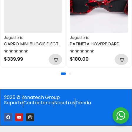
Juguetería
Juguetería
CARRO MINI BUGGIE ELECTRICO
PATINETA HOVERBOARD
Valorado
Valorado
$
339,99
$
180,00
con
con
0
0
de
de
5
5
2025 © Zonatech Group
Soporte
Contáctenos
Nosotros
Tienda