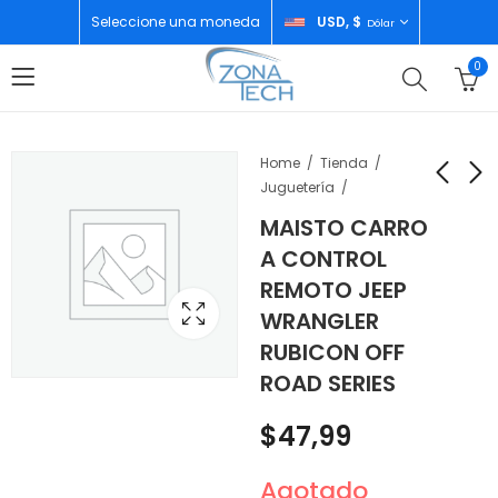
Seleccione una moneda
USD, $
Dólar
0
Home
Tienda
Juguetería
MAISTO CARRO
REMINGTON
DRIJA HORNO
A CONTROL
AFEITADORA
ELECTRICO 60CM
REMOTO JEEP
PERSONAL BHT6450
LATINO 60
$
90,00
$
400,00
WRANGLER
RUBICON OFF
ROAD SERIES
$
47,99
Agotado