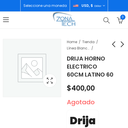
Seleccione una moneda
USD, $
Dólar
0
Home
Tienda
Línea Blanca
DRIJA HORNO
MAISTO CARRO A
INFANS COCINA DE
ELECTRICO
CONTROL REMOTO
MADERA PARA NIÑOS
60CM LATINO 60
JEEP WRANGLER
CON LUCES Y
$
47,99
$
150,00
RUBICON OFF ROAD
SONIDOS
$
400,00
SERIES
Agotado
Drija