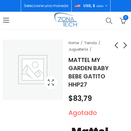
Seleccione una moneda
USD, $
Dólar
0
Home
Tienda
Juguetería
MATTEL MY
MATTEL MY GARDEN
FISHER PRICE
GARDEN BABY
BABY GATITO HORA
ANDADERA DE DOS
BEBE GATITO
DE HACER PIPI HHL23
LADOS PRIMEROS
$
45,99
$
80,99
HHP27
PASOS HJR17
$
83,79
Agotado