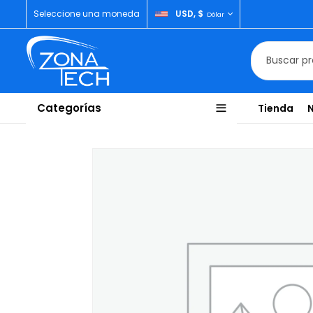
Seleccione una moneda
USD, $
Dólar
Categorías
Tienda