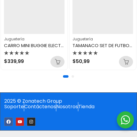
Juguetería
Juguetería
CARRO MINI BUGGIE ELECTRICO
TAMANACO SET DE FUTBOL BALON N3
Valorado
Valorado
$
339,99
$
50,99
con
con
0
0
de
de
5
5
2025 © Zonatech Group
Soporte
Contáctenos
Nosotros
Tienda