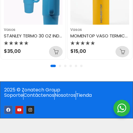
Vasos
Vasos
STANLEY TERMO 30 OZ INDIGO (AZUL)
MOMENTOP VASO TERMICO 22 OZ HONEY MUSTARD BOTTLE
Valorado
Valorado
$
35,00
$
15,00
con
con
0
0
de
de
5
5
2025 © Zonatech Group
Soporte
Contáctenos
Nosotros
Tienda