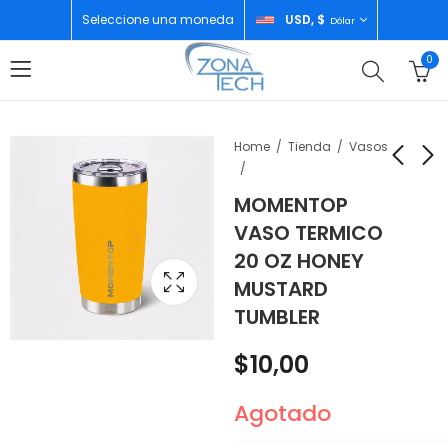
Seleccione una moneda
USD, $
Dólar
0
Home
Tienda
Vasos
MOMENTOP
XIAOMI REDMI NOTE
MOMENTOP VASO
VASO TERMICO
15 PRO+ 5G
TERMICO 12 OZ
20 OZ HONEY
8GB/256GB MOCHA
HONEY MUSTARD
$
413,00
$
10,00
MUSTARD
BROWN
TUMBLER
TUMBLER
$
10,00
Agotado