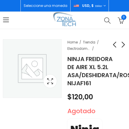
Seleccione una moneda
USD, $
Dólar
0
Home
Tienda
Electrodomésticos
NINJA FREIDORA
OLAX DOBLE BANDA
NINJA HORNO DOBLE
DE AIRE XL 5.2L
AC1200 SCORPIO
12 FUNCIONES
ASA/DESHIDRATA/RO
X60
DCT400
$
30,00
$
290,00
NIJAF161
$
120,00
Agotado